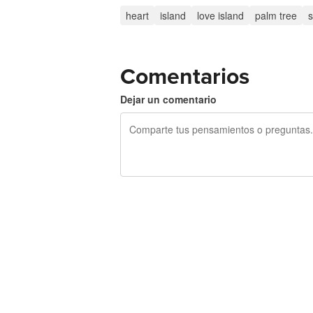
heart
island
love island
palm tree
Comentarios
Dejar un comentario
240 caracteres restantes