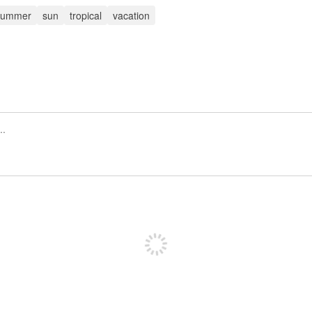
summer
sun
tropical
vacation
Regístrate para publicar