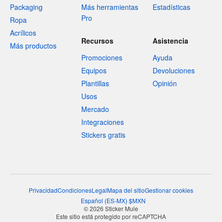
Packaging
Más herramientas
Estadísticas
Pro
Ropa
Acrílicos
Recursos
Asistencia
Más productos
Promociones
Ayuda
Equipos
Devoluciones
Plantillas
Opinión
Usos
Mercado
Integraciones
Stickers gratis
Privacidad
Condiciones
Legal
Mapa del sitio
Gestionar cookies
Español
(
ES-MX
)
$
MXN
© 2026 Sticker Mule
Este sitio está protegido por reCAPTCHA