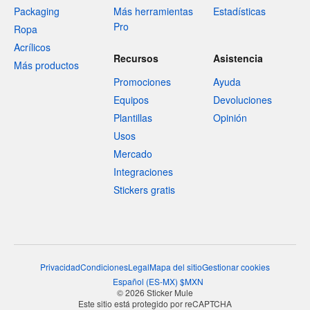
Packaging
Más herramientas
Estadísticas
Pro
Ropa
Acrílicos
Recursos
Asistencia
Más productos
Promociones
Ayuda
Equipos
Devoluciones
Plantillas
Opinión
Usos
Mercado
Integraciones
Stickers gratis
Privacidad
Condiciones
Legal
Mapa del sitio
Gestionar cookies
Español
(
ES-MX
)
$
MXN
© 2026 Sticker Mule
Este sitio está protegido por reCAPTCHA