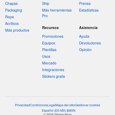
Chapas
Ship
Prensa
Packaging
Más herramientas
Estadísticas
Pro
Ropa
Acrílicos
Recursos
Asistencia
Más productos
Promociones
Ayuda
Equipos
Devoluciones
Plantillas
Opinión
Usos
Mercado
Integraciones
Stickers gratis
Privacidad
Condiciones
Legal
Mapa del sitio
Gestionar cookies
Español
(
ES-MX
)
$
MXN
© 2026 Sticker Mule