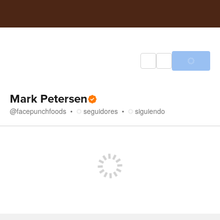
Mark Petersen
@
facepunchfoods
seguidores
siguiendo
Tienda