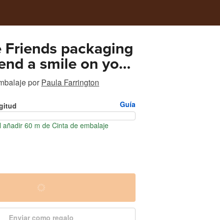
 Friends packaging
send a smile on your
and envelopes
mbalaje
por
Paula Farrington
Guía
gitud
 añadir 60 m de Cinta de embalaje
Enviar como regalo