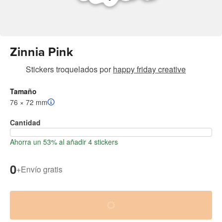
Zinnia Pink
Stickers troquelados
por
happy friday creative
Tamaño
76 × 72 mm
Cantidad
Ahorra un 53% al añadir 4 stickers
0
+
Envío gratis