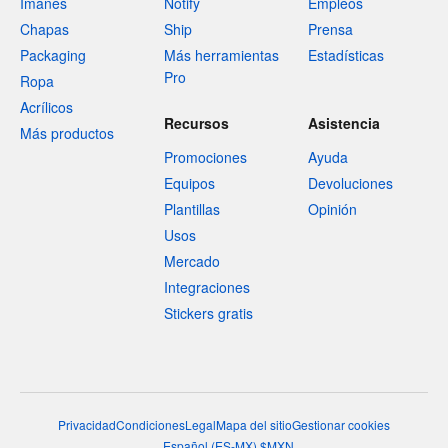
Imanes
Notify
Empleos
Chapas
Ship
Prensa
Packaging
Más herramientas
Estadísticas
Pro
Ropa
Acrílicos
Recursos
Asistencia
Más productos
Promociones
Ayuda
Equipos
Devoluciones
Plantillas
Opinión
Usos
Mercado
Integraciones
Stickers gratis
Privacidad
Condiciones
Legal
Mapa del sitio
Gestionar cookies
Español
(
ES-MX
)
$
MXN