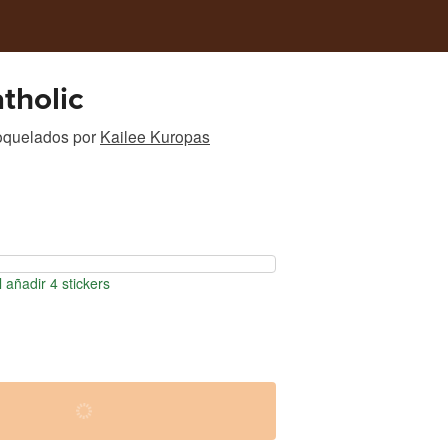
tholic
roquelados
por
Kailee Kuropas
 añadir 4 stickers