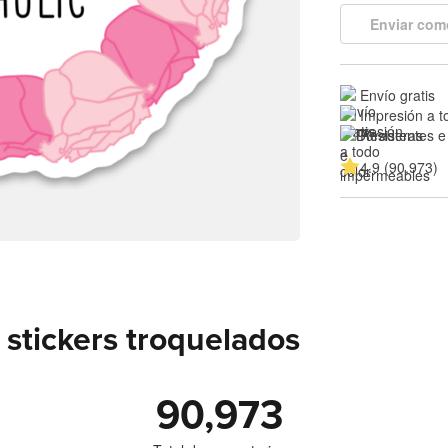
Enviar com
Envío gratis
Impresión a t
Resistentes e
4.9 (90,973)
stickers troquelados
90,973