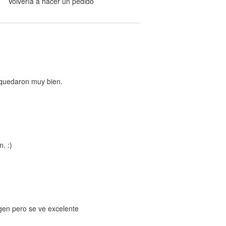
Volvería a hacer un pedido
s quedaron muy bien.
. :)
gen pero se ve excelente