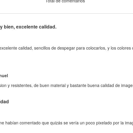
Total de comentarios
bien, excelente calidad.
celente calidad, sencillos de despegar para colocarlos, y los colore
nuel
on y resistentes, de buen material y bastante buena calidad de imagen
idad
 me habían comentado que quizás se vería un poco pixelado por la ima