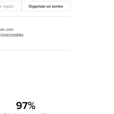
o regalo
Organizar un sorteo
odo color
 
impermeables
97
%