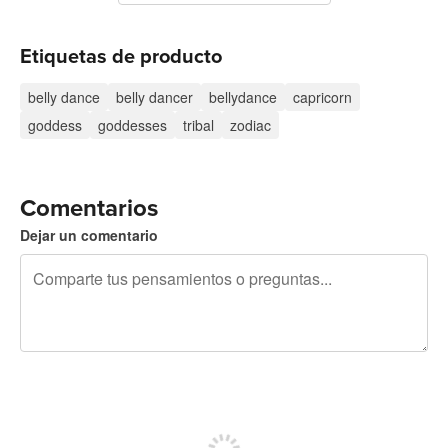
Etiquetas de producto
belly dance
belly dancer
bellydance
capricorn
goddess
goddesses
tribal
zodiac
Comentarios
Dejar un comentario
240 caracteres restantes
Regístrate para publicar