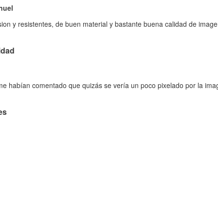
nuel
on y resistentes, de buen material y bastante buena calidad de imagen
idad
 me habían comentado que quizás se vería un poco pixelado por la ima
es