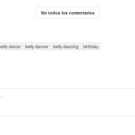
Ver todos los comentarios
belly dance
belly dancer
belly dancing
birthday
Regístrate para publicar