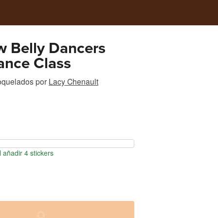
w Belly Dancers
ance Class
roquelados
por
Lacy Chenault
 añadir 4 stickers