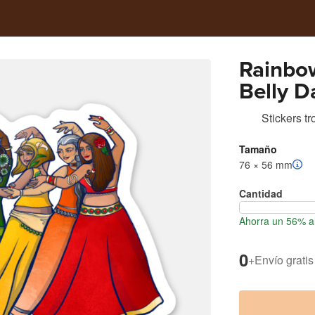
Rainbo
Belly D
Stickers t
Tamaño
76 × 56 mm
Cantidad
Ahorra un 56% al
0
+
Envío gratis