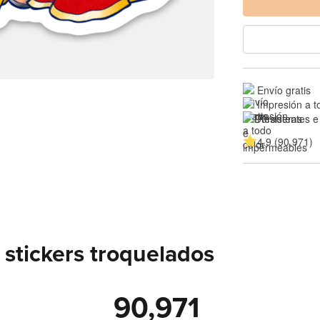
Envío gratis
Impresión a t
Resistentes e
4.9 (90,971)
stickers troquelados
90,971