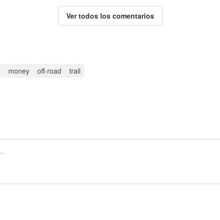
Ver todos los comentarios
p
money
off-road
trail
Regístrate para publicar