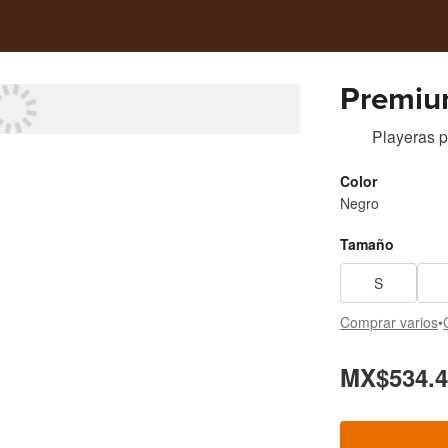
Premium
Playeras
p
Color
Negro
Tamaño
S
Comprar varios
•
MX$534.4