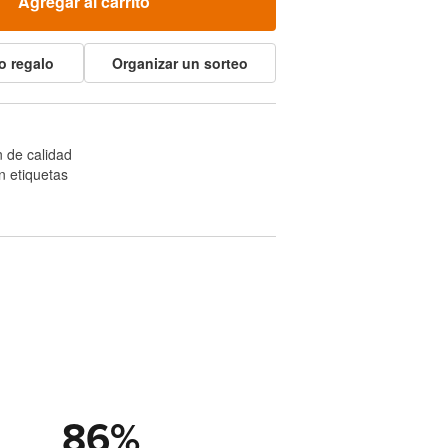
Agregar al carrito
o regalo
Organizar un sorteo
 de calidad
n etiquetas
86
%