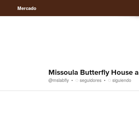
Mercado
Missoula Butterfly House 
@
mslabfly
seguidores
siguiendo
Tienda