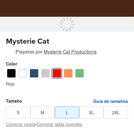
Mysterie Cat
Playeras
por
Mysterie Cat Productions
Color
Rojo
Tamaño
Guía de tamaños
S
M
L
XL
2XL
Comprar varios
•
Comprar tallas juveniles