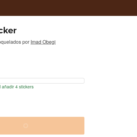
cker
roquelados
por
Imad Obegi
 añadir 4 stickers