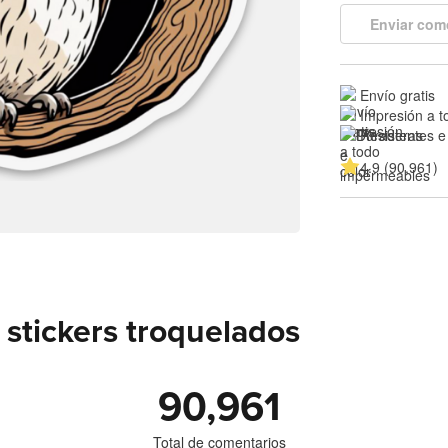
Enviar com
Envío gratis
Impresión a t
Resistentes e
4.9 (90,961)
stickers troquelados
90,961
Total de comentarios