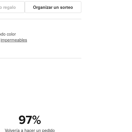
o regalo
Organizar un sorteo
odo color
 
impermeables
97
%
Volvería a hacer un pedido