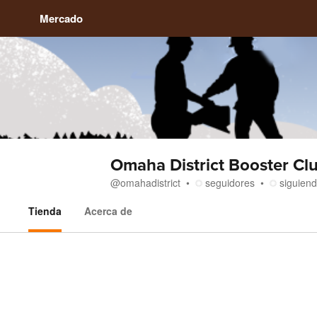
Mercado
Omaha District Booster Cl
@
omahadistrict
seguidores
siguien
Tienda
Acerca de
Tienda