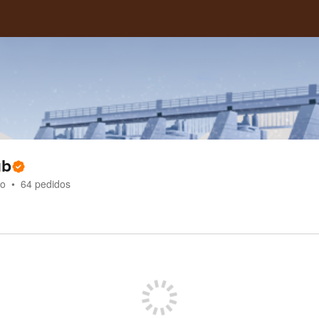
ub
do
64
pedidos