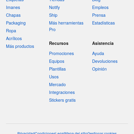
Imanes
Notify
Empleos
Chapas
Ship
Prensa
Packaging
Más herramientas
Estadísticas
Pro
Ropa
Acrílicos
Recursos
Asistencia
Más productos
Promociones
Ayuda
Equipos
Devoluciones
Plantillas
Opinión
Usos
Mercado
Integraciones
Stickers gratis
Privacidad
Condiciones
Legal
Mapa del sitio
Gestionar cookies