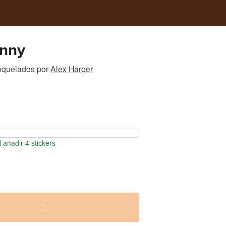
unny
roquelados
por
Alex Harper
 añadir 4 stickers