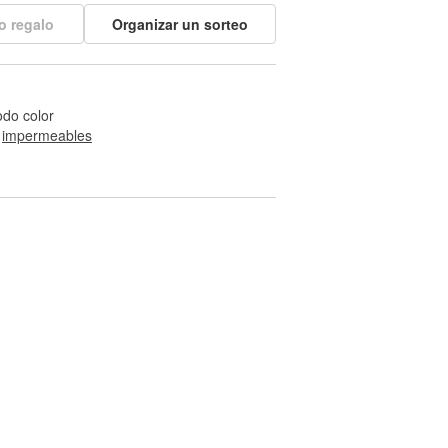
o regalo
Organizar un sorteo
odo color
 
impermeables