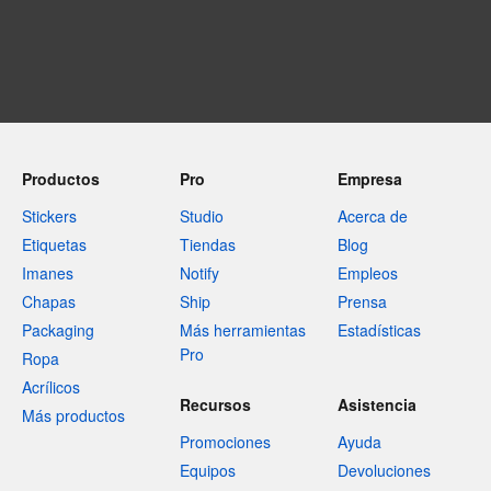
Productos
Pro
Empresa
Stickers
Studio
Acerca de
Etiquetas
Tiendas
Blog
Imanes
Notify
Empleos
Chapas
Ship
Prensa
Packaging
Más herramientas
Estadísticas
Pro
Ropa
Acrílicos
Recursos
Asistencia
Más productos
Promociones
Ayuda
Equipos
Devoluciones