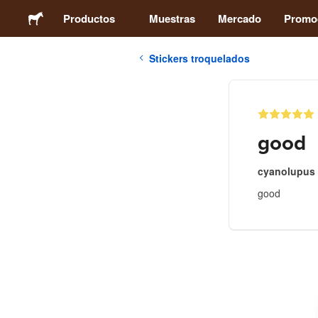
Productos
Muestras
Mercado
Promo
Stickers troquelados
Stickers
Etiquetas
good
Imanes
cyanolupus
good
Chapas
Packaging
Ropa
Acrílicos