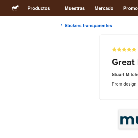
Productos
Muestras
Mercado
Promo
Stickers transparentes
Stickers
Etiquetas
Great 
Imanes
Stuart Mitch
From design t
Chapas
Packaging
Ropa
Acrílicos