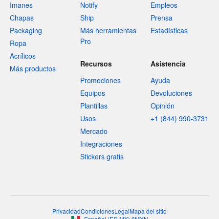
Imanes
Notify
Empleos
Chapas
Ship
Prensa
Packaging
Más herramientas
Estadísticas
Pro
Ropa
Acrílicos
Recursos
Asistencia
Más productos
Promociones
Ayuda
Equipos
Devoluciones
Plantillas
Opinión
Usos
+1 (844) 990-3731
Mercado
Integraciones
Stickers gratis
Privacidad
Condiciones
Legal
Mapa del sitio
Español
(
ES-MX
)
$
MXN