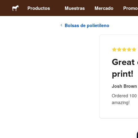
Productos
Muestras
Mercado
Promo
Bolsas de polietileno
Stickers
Etiquetas
Great 
Imanes
print!
Chapas
Josh Brown
Ordered 100 a
amazing!
Packaging
Ropa
Acrílicos