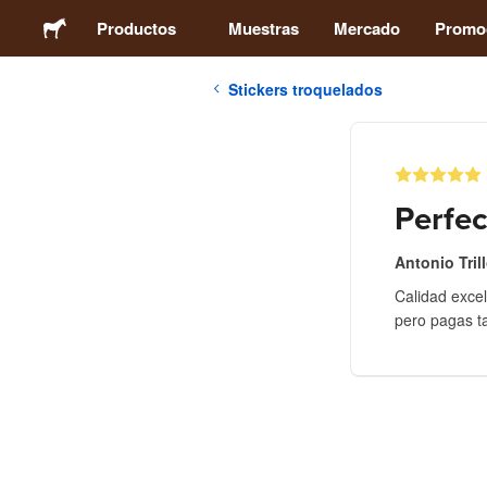
Productos
Muestras
Mercado
Promo
Stickers troquelados
Stickers
Etiquetas
Perfec
Imanes
Antonio Tril
Calidad excel
Chapas
pero pagas t
Packaging
Ropa
Acrílicos