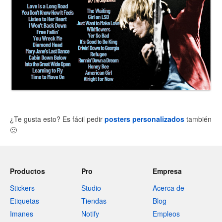
¿Te gusta esto? Es fácil pedir
posters personalizados
también
🙂
Productos
Pro
Empresa
Stickers
Studio
Acerca de
Etiquetas
Tiendas
Blog
Imanes
Notify
Empleos