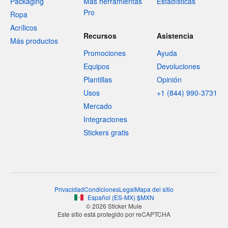
Packaging
Más herramientas
Estadísticas
Pro
Ropa
Acrílicos
Recursos
Asistencia
Más productos
Promociones
Ayuda
Equipos
Devoluciones
Plantillas
Opinión
Usos
+1 (844) 990-3731
Mercado
Integraciones
Stickers gratis
Privacidad
Condiciones
Legal
Mapa del sitio
Español
(
ES-MX
)
$
MXN
© 2026 Sticker Mule
Este sitio está protegido por reCAPTCHA