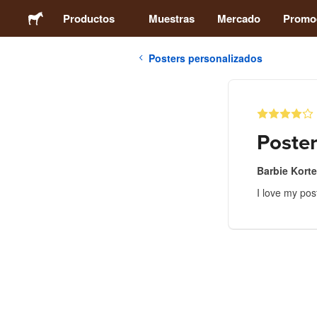
Productos
Muestras
Mercado
Promo
Posters personalizados
Stickers
Etiquetas
Poste
Imanes
Barbie Kort
I love my pos
Chapas
Packaging
Ropa
Acrílicos