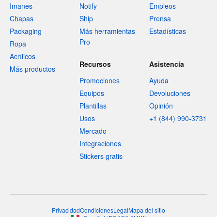
Imanes
Notify
Empleos
Chapas
Ship
Prensa
Packaging
Más herramientas
Estadísticas
Pro
Ropa
Acrílicos
Recursos
Asistencia
Más productos
Promociones
Ayuda
Equipos
Devoluciones
Plantillas
Opinión
Usos
+1 (844) 990-3731
Mercado
Integraciones
Stickers gratis
Privacidad
Condiciones
Legal
Mapa del sitio