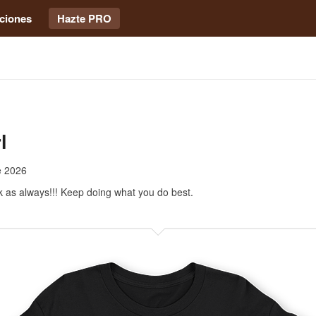
ciones
Hazte PRO
l
e 2026
 as always!!! Keep doing what you do best.