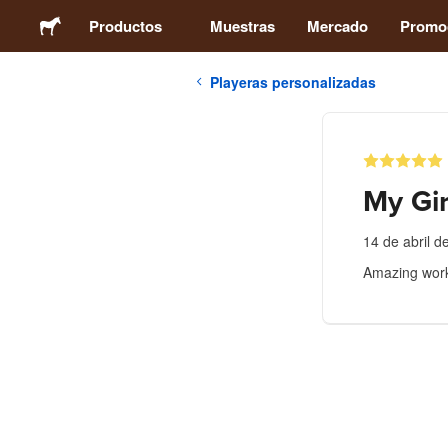
Productos
Muestras
Mercado
Promo
Playeras personalizadas
Stickers
Etiquetas
My Gir
Imanes
14 de abril d
Amazing work
Chapas
Packaging
Ropa
Acrílicos