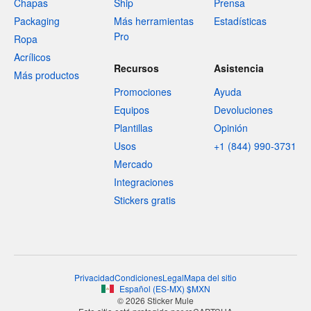
Chapas
Ship
Prensa
Packaging
Más herramientas
Estadísticas
Pro
Ropa
Acrílicos
Recursos
Asistencia
Más productos
Promociones
Ayuda
Equipos
Devoluciones
Plantillas
Opinión
Usos
+1 (844) 990-3731
Mercado
Integraciones
Stickers gratis
Privacidad
Condiciones
Legal
Mapa del sitio
Español
(
ES-MX
)
$
MXN
© 2026 Sticker Mule