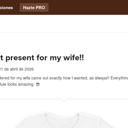
ciones
Hazte PRO
t present for my wife!!
21 de abril de 2026
rdered for my wife came out exactly how I wanted, as always!! Everything
Mule looks amazing. 😎