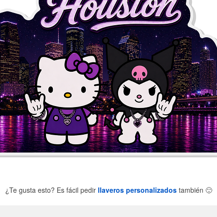
¿Te gusta esto? Es fácil pedir
llaveros personalizados
también
🙂