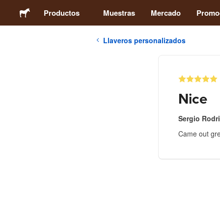
Productos
Muestras
Mercado
Promo
Llaveros personalizados
Stickers
Etiquetas
Nice
Imanes
Sergio Rodr
Came out gre
Chapas
Packaging
Ropa
Acrílicos