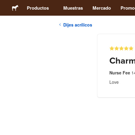
Productos
Muestras
Mercado
Promo
Dijes acrílicos
Stickers
Etiquetas
Char
Imanes
Nurse Fee
1
Love
Chapas
Packaging
Ropa
Acrílicos