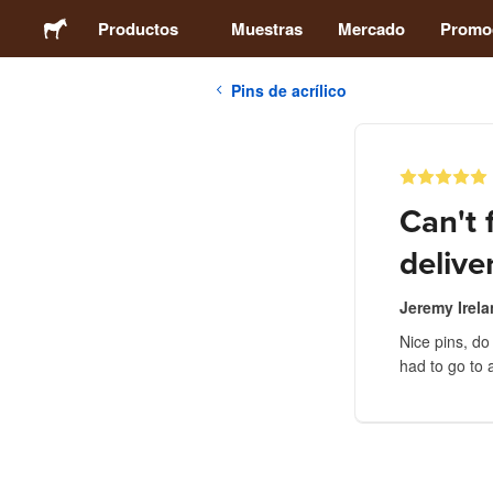
Productos
Muestras
Mercado
Promo
Pins de acrílico
Stickers
Etiquetas
Can't 
Imanes
delive
Chapas
Jeremy Irel
Nice pins, do
had to go to 
Packaging
Ropa
Acrílicos