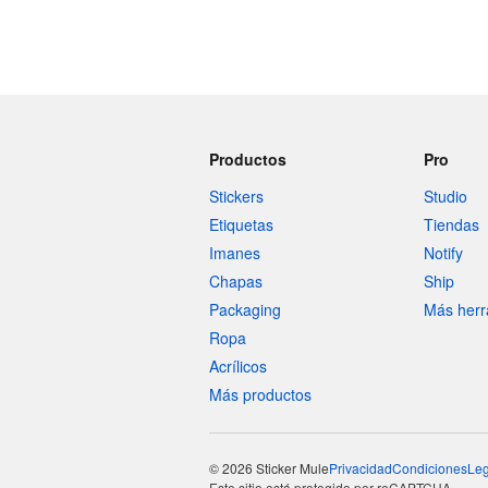
Productos
Pro
Stickers
Studio
Etiquetas
Tiendas
Imanes
Notify
Chapas
Ship
Packaging
Más herr
Ropa
Acrílicos
Más productos
© 2026 Sticker Mule
Privacidad
Condiciones
Leg
Este sitio está protegido por reCAPTCHA