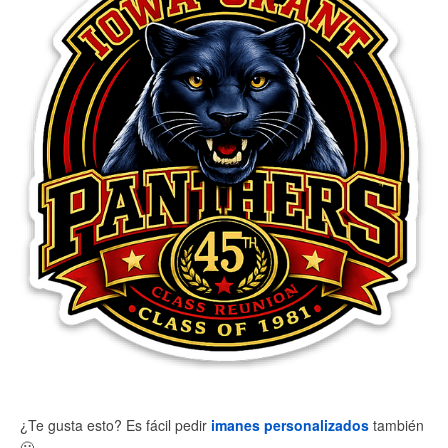
¿Te gusta esto? Es fácil pedir
imanes personalizados
también
🙂