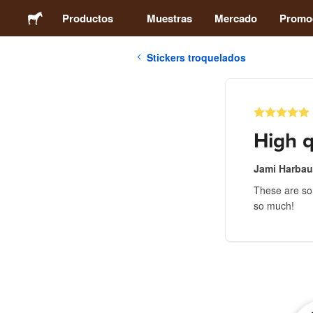
Productos
Muestras
Mercado
Promo
Stickers troquelados
Stickers
Etiquetas
High q
Imanes
Jami Harba
These are so
Chapas
so much!
Packaging
Ropa
Acrílicos