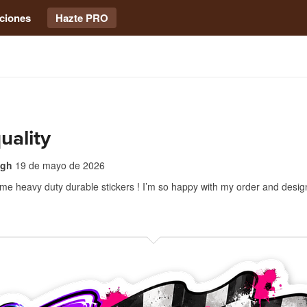
ciones
Hazte PRO
uality
ugh
19 de mayo de 2026
me heavy duty durable stickers ! I’m so happy with my order and desi