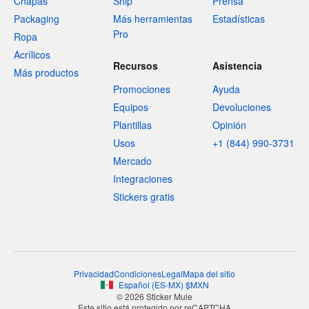
Chapas
Ship
Prensa
Packaging
Más herramientas
Estadísticas
Pro
Ropa
Acrílicos
Recursos
Asistencia
Más productos
Promociones
Ayuda
Equipos
Devoluciones
Plantillas
Opinión
Usos
+1 (844) 990-3731
Mercado
Integraciones
Stickers gratis
Privacidad
Condiciones
Legal
Mapa del sitio
Español
(
ES-MX
)
$
MXN
© 2026 Sticker Mule
Este sitio está protegido por reCAPTCHA