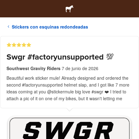
Stickers con esquinas redondeadas
Swgr #factoryunsupported 💯
Southwest Gravity Riders
7 de junio de 2026
Beautiful work sticker mule! Already designed and ordered the
second #factoryunsupported helmet slap, and I got like 7 more
ideas coming at you @stickermule big love #swgr ❤️ I tried to
attach a pic of it on one of my bikes, but it wasn't letting me