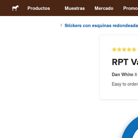
Productos
Muestras
Mercado
Promo
Stickers con esquinas redondead
Stickers
Etiquetas
RPT Va
Imanes
Dan White
8
Easy to order
Chapas
Packaging
Ropa
Acrílicos