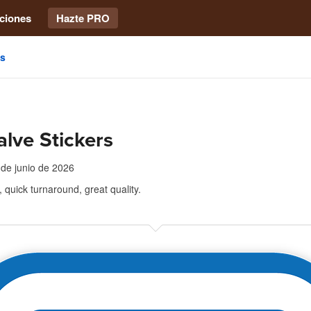
ciones
Hazte PRO
as
lve Stickers
 de junio de 2026
, quick turnaround, great quality.