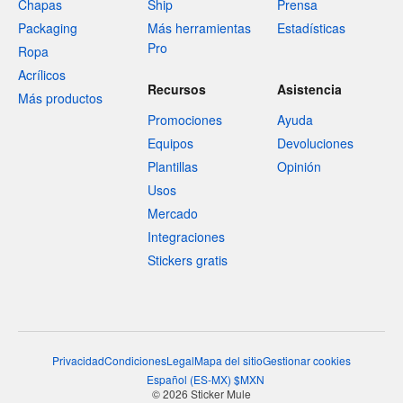
Chapas
Ship
Prensa
Packaging
Más herramientas
Estadísticas
Pro
Ropa
Acrílicos
Recursos
Asistencia
Más productos
Promociones
Ayuda
Equipos
Devoluciones
Plantillas
Opinión
Usos
Mercado
Integraciones
Stickers gratis
Privacidad
Condiciones
Legal
Mapa del sitio
Gestionar cookies
Español
(
ES-MX
)
$
MXN
© 2026 Sticker Mule