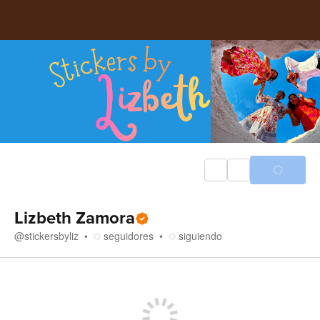
Lizbeth Zamora
@
stickersbyliz
seguidores
siguiendo
Tienda