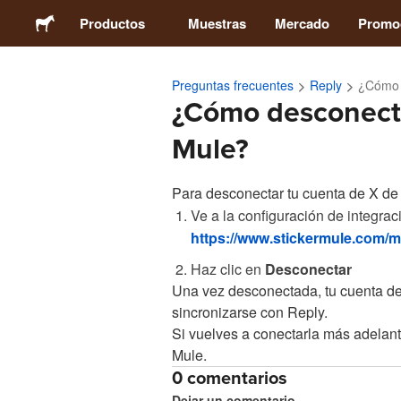
Productos
Muestras
Mercado
Promo
Preguntas frecuentes
Reply
¿Cómo 
Stickers
¿Cómo desconecto
Mule?
Etiquetas
Para desconectar tu cuenta de X de 
Imanes
Ve a la configuración de integrac
https://www.stickermule.com/mx
Chapas
Haz clic en
Desconectar
Una vez desconectada, tu cuenta de
Packaging
sincronizarse con Reply.
Si vuelves a conectarla más adelant
Ropa
Mule.
0 comentarios
Dejar un comentario
Acrílicos