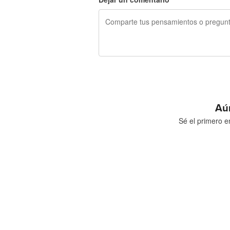
Más productos
Muestras
240 caracteres restantes
Aú
Sé el primero e