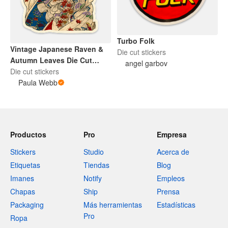
Turbo Folk
Vintage Japanese Raven &
Die cut stickers
Autumn Leaves Die Cut
angel garbov
Sticker
Die cut stickers
Paula Webb
Productos
Pro
Empresa
Stickers
Studio
Acerca de
Etiquetas
Tiendas
Blog
Imanes
Notify
Empleos
Chapas
Ship
Prensa
Packaging
Más herramientas
Estadísticas
Pro
Ropa