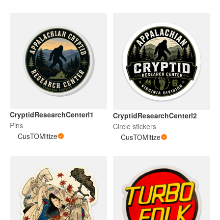
CryptidResearchCenterl1
CryptidResearchCenterl2
Pins
Circle stickers
CusTOMitize
CusTOMitize