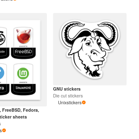
GNU stickers
Die cut stickers
Unixstickers
, FreeBSD, Fedora,
ticker sheets
s
rs