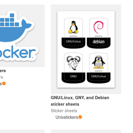
ers
rs
rs
GNU/Linux, GNY, and Debian
sticker sheets
Sticker sheets
Unixstickers