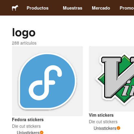
Productos
Muestras
Mercado
Promo
logo
Stickers
288 artículos
Etiquetas
Imanes
Chapas
Packaging
Vim stickers
Ropa
Fedora stickers
Die cut stickers
Die cut stickers
Unixstickers
Unixstickers
Acrílicos