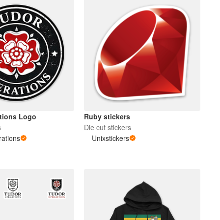
tions Logo
Ruby stickers
s
Die cut stickers
ations
Unixstickers