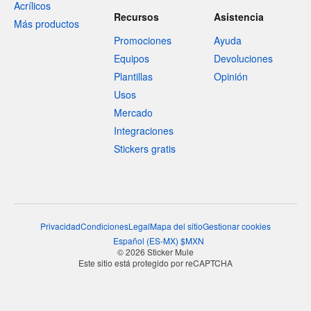
Acrílicos
Recursos
Asistencia
Más productos
Promociones
Ayuda
Equipos
Devoluciones
Plantillas
Opinión
Usos
Mercado
Integraciones
Stickers gratis
Privacidad
Condiciones
Legal
Mapa del sitio
Gestionar cookies
Español
(
ES-MX
)
$
MXN
© 2026 Sticker Mule
Este sitio está protegido por reCAPTCHA