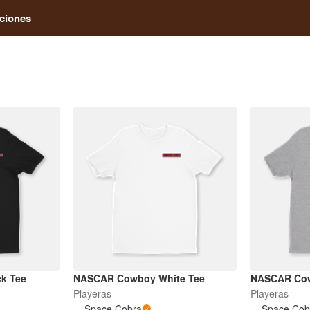
ciones
k Tee
NASCAR Cowboy White Tee
NASCAR Cow
Playeras
Playeras
Space Cobra
Space Cob