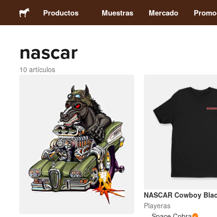
Productos
Muestras
Mercado
Promo
nascar
Stickers
10 artículos
Etiquetas
Imanes
Chapas
Packaging
Ropa
NASCAR Cowboy Blac
Playeras
Space Cobra
Acrílicos