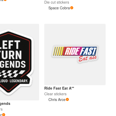
Die cut stickers
Space Cobra
Ride Fast Eat A**
Clear stickers
Chris Arce
egends
rs
er