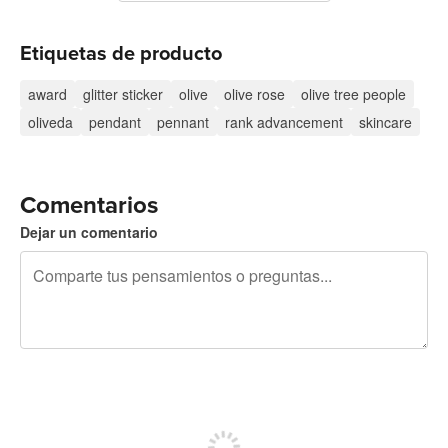
Etiquetas de producto
award
glitter sticker
olive
olive rose
olive tree people
oliveda
pendant
pennant
rank advancement
skincare
Comentarios
Dejar un comentario
240 caracteres restantes
Regístrate para publicar