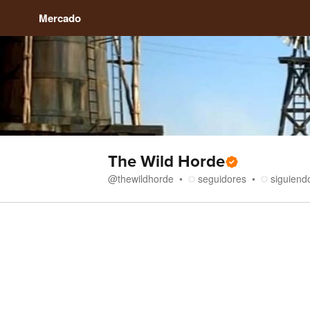
Mercado
The Wild Horde
@
thewildhorde
seguidores
siguiend
Tienda