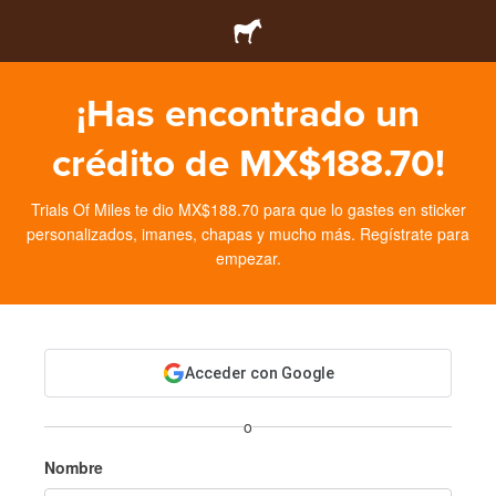
¡Has encontrado un
crédito de MX$188.70!
Trials Of Miles te dio MX$188.70 para que lo gastes en sticker
personalizados, imanes, chapas y mucho más. Regístrate para
empezar.
Acceder con Google
o
Nombre