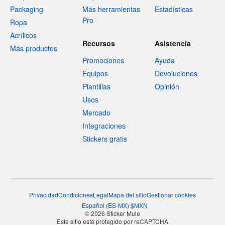
Packaging
Más herramientas
Estadísticas
Pro
Ropa
Acrílicos
Recursos
Asistencia
Más productos
Promociones
Ayuda
Equipos
Devoluciones
Plantillas
Opinión
Usos
Mercado
Integraciones
Stickers gratis
Privacidad
Condiciones
Legal
Mapa del sitio
Gestionar cookies
Español
(
ES-MX
)
$
MXN
© 2026 Sticker Mule
Este sitio está protegido por reCAPTCHA